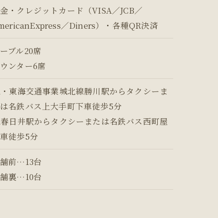
金・クレジットカード（VISA／JCB
／
mericanExpress／Diners）・各種QR決済
ーブル20席
ウンター6席
R・東海交通事業城北線勝川駅からタクシーま
は名鉄バス上大手町下車徒歩5分
R春日井駅からタクシーまたは名鉄バス西町屋
車徒歩5分
舗前…13台
舗裏…10台