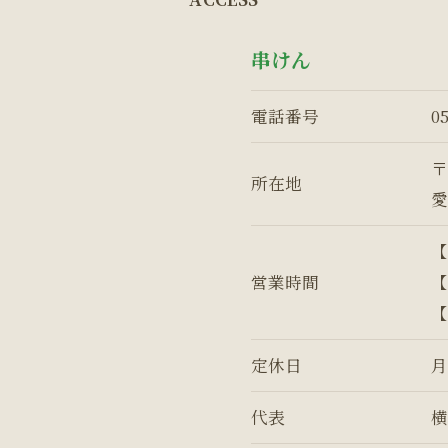
串けん
電話番号
0
〒
所在地
愛
【
営業時間
【
【
定休日
月
代表
横