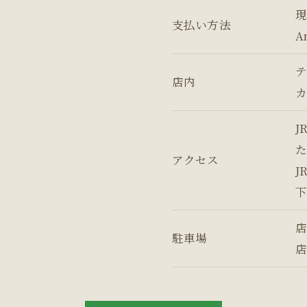
現
支払い方法
A
テ
店内
カ
J
た
アクセス
J
下
店
駐車場
店