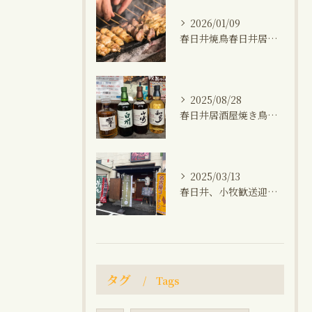
2026/01/09
春日井焼鳥春日井居酒屋海鮮おでん鍋晩ご飯おつまみ
2025/08/28
春日井居酒屋焼き鳥小牧生秋刀魚プレミアムウィスキー(山崎、知多、白州、響)飲み会1人飲み晩ご飯
2025/03/13
春日井、小牧歓送迎会飲み放題コース、焼き鳥、馬刺し、生ビール、角ハイボール、晩御飯
タグ
Tags