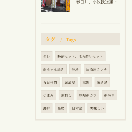
春日井、小牧歓送迎会飲み放題コース、焼き鳥、馬刺し、生ビール、角ハイボール、晩御飯
タグ
Tags
タレ
晩酌セット、ほろ酔いセット
鶏ちゃん焼き
焼鳥
居酒屋ランチ
春日井市
居酒屋
家族
焼き鳥
つまみ
馬刺し
味噌串カツ
串焼き
海鮮
名物
日本酒
美味しい