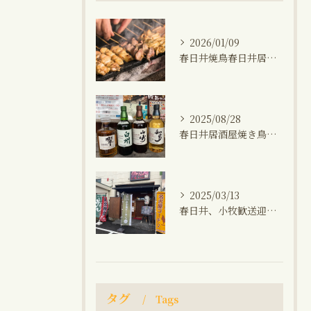
2026/01/09
春日井焼鳥春日井居酒屋海鮮おでん鍋晩ご飯おつまみ
2025/08/28
春日井居酒屋焼き鳥小牧生秋刀魚プレミアムウィスキー(山崎、知多、白州、響)飲み会1人飲み晩ご飯
2025/03/13
春日井、小牧歓送迎会飲み放題コース、焼き鳥、馬刺し、生ビール、角ハイボール、晩御飯
タグ
Tags