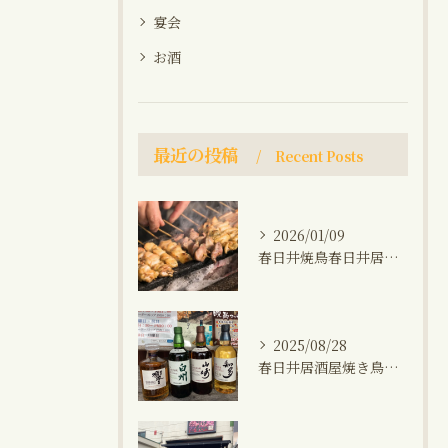
宴会
お酒
最近の投稿
Recent Posts
2026/01/09
春日井焼鳥春日井居酒屋海鮮おでん鍋晩ご飯おつまみ
2025/08/28
春日井居酒屋焼き鳥小牧生秋刀魚プレミアムウィスキー(山崎、知多、白州、響)飲み会1人飲み晩ご飯