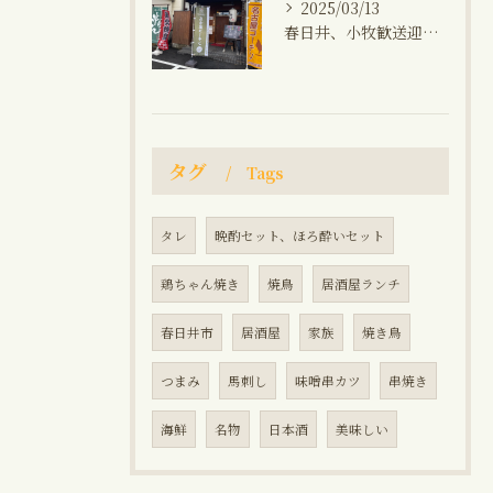
2025/03/13
春日井、小牧歓送迎会飲み放題コース、焼き鳥、馬刺し、生ビール、角ハイボール、晩御飯
タグ
Tags
タレ
晩酌セット、ほろ酔いセット
鶏ちゃん焼き
焼鳥
居酒屋ランチ
春日井市
居酒屋
家族
焼き鳥
つまみ
馬刺し
味噌串カツ
串焼き
海鮮
名物
日本酒
美味しい