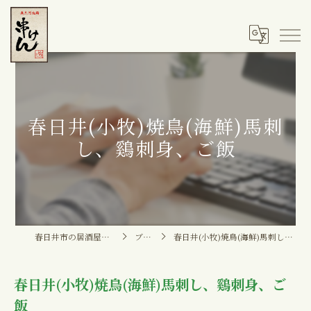
春日井(小牧)焼鳥(海鮮)馬刺
し、鷄刺身、ご飯
春日井市の居酒屋なら串けん
ブログ
春日井(小牧)焼鳥(海鮮)馬刺し、鷄刺身、ご飯
春日井(小牧)焼鳥(海鮮)馬刺し、鷄刺身、ご
飯