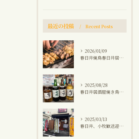
最近の投稿
Recent Posts
2026/01/09
春日井焼鳥春日井居酒屋海鮮おでん鍋晩ご飯おつまみ
2025/08/28
春日井居酒屋焼き鳥小牧生秋刀魚プレミアムウィスキー(山崎、知多、白州、響)飲み会1人飲み晩ご飯
2025/03/13
春日井、小牧歓送迎会飲み放題コース、焼き鳥、馬刺し、生ビール、角ハイボール、晩御飯