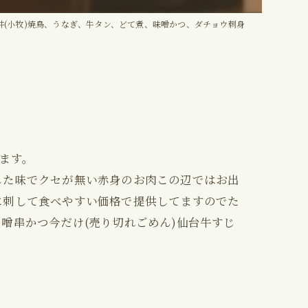
井(小牧)焼鳥、うなぎ、牛タン、どて煮、味噌かつ、ダチョウ刺身
ます。
した味でクセが無い赤身のお肉この辺ではお出
に刺して食べやすい価格で提供してますのでた
噌串かつ今だけ(売り切れごめん)仙台牛すじ