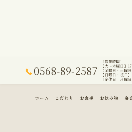
［営業時間］
0568-89-2587
【火～木曜日】17:0
【金曜日・土曜日】17
【日曜日・祝日】16:
［定休日］月曜日
ホーム
こだわり
お食事
お飲み物
宴