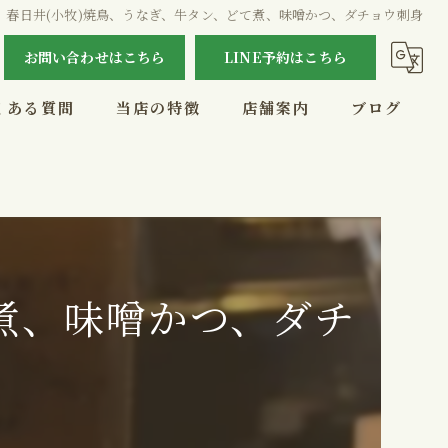
春日井(小牧)焼鳥、うなぎ、牛タン、どて煮、味噌かつ、ダチョウ刺身
お問い合わせはこちら
LINE予約はこちら
くある質問
当店の特徴
店舗案内
ブログ
テイクアウト
外食
コース
煮、味噌かつ、ダチ
宴会
お酒