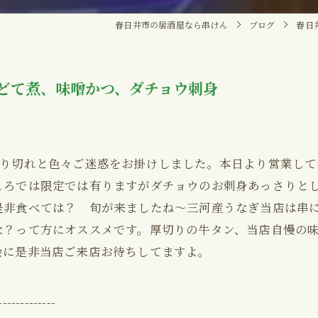
春日井市の居酒屋なら串けん
ブログ
春日
、どて煮、味噌かつ、ダチョウ刺身
売り切れと色々ご迷惑をお掛けしました。本日より営業して
ころでは限定では有りますがダチョウのお刺身あっさりと
是非食べては？ 旬が来ましたね〜三河産うなぎ当店は串
？って方にオススメです。厚切りの牛タン、当店自慢の味
会に是非当店ご来店お待ちしてますよ。
-------------