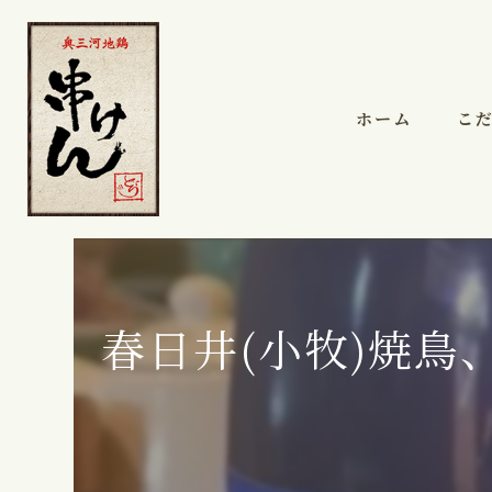
ホーム
こ
春日井(小牧)焼