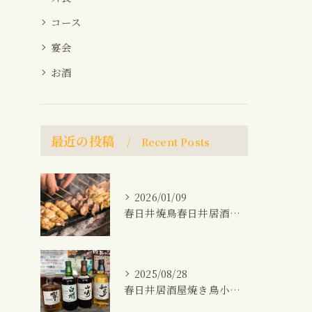
コース
宴会
お酒
最近の投稿
Recent Posts
2026/01/09
春日井焼鳥春日井居酒屋海鮮おでん鍋晩ご飯おつまみ
2025/08/28
春日井居酒屋焼き鳥小牧生秋刀魚プレミアムウィスキー(山崎、知多、白州、響)飲み会1人飲み晩ご飯