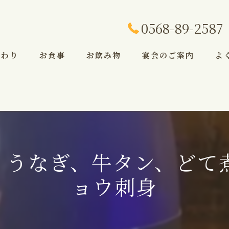
0568-89-2587
だわり
お食事
お飲み物
宴会のご案内
よ
鳥、うなぎ、牛タン、どて
ョウ刺身