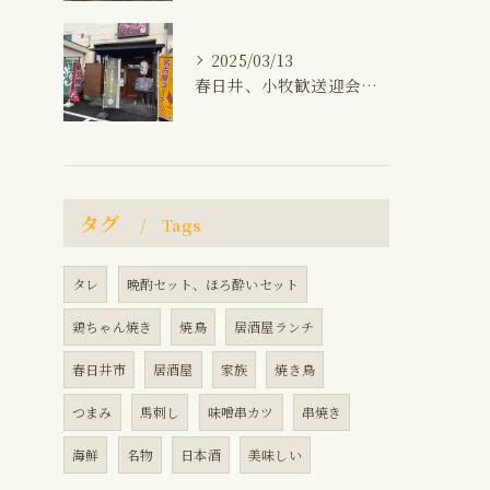
2025/03/13
春日井、小牧歓送迎会飲み放題コース、焼き鳥、馬刺し、生ビール、角ハイボール、晩御飯
タグ
Tags
タレ
晩酌セット、ほろ酔いセット
鶏ちゃん焼き
焼鳥
居酒屋ランチ
春日井市
居酒屋
家族
焼き鳥
つまみ
馬刺し
味噌串カツ
串焼き
海鮮
名物
日本酒
美味しい